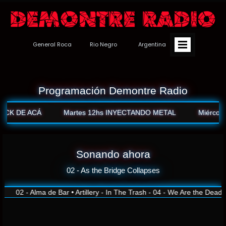
General Roca Rio Negro Argentina
Programación Demontre Radio
CK DE ACÁ
Martes 12hs INYECTANDO METAL
Miércole
Sonando ahora
02 - As the Bridge Collapses
02 - Alma de Bar • Artillery - In The Trash - 04 - We Are the Dead 