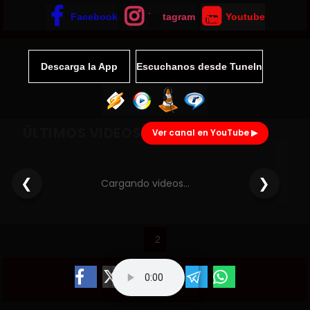



Facebook
Instagram
Youtube
Descarga la App
Escuchanos desde TuneIn
ÚLTIMOS VIDEOS
Ver canal en YouTube ▶
❮
❯
Cargando videos…
2