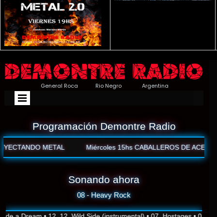
General Roca Rio Negro Argentina
Programación Demontre Radio
 METAL
Miércoles 15hs CABALLEROS DE ACERO
Miérco
Sonando ahora
08 - Heavy Rock
a Dream • 12. 12. Wild Side (instrumental) • 07. Hostages • 08 - Life 