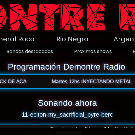
neral Roca Rio Negro Argent
Bandas destacadas
Proximos shows
Programación Demontre Radio
DE ACÁ
Martes 12hs INYECTANDO METAL
Sonando ahora
11-eciton-my_sacrificial_pyre-berc
05-eciton-intro_2-berc • 14 - The Defia